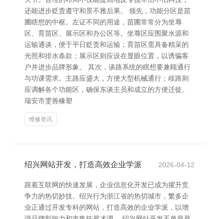
还能进步贬责遵守和景不雅后果。 领先，功能分区是苗
圃瞎想的中枢。左证不同的用途，苗圃常常分为坐蓐
区、育苗区、展示区和办公区等。坐蓐区应围聚水源和
运输通谈，便于平日贬责和运输；育苗区需具备精采的
光照和排水条款；展示区则应设在显眼位置，以诱骗客
户并进步品牌形象。 其次，谈路系统的瞎想要兼顾通行
与功课需求。主路应盛大，方便大型机械通行；歧路则
应调解各个功能区，确保东谈主员和成立的方便迁徙。
瑞安市雯善橡塑
维修资讯
绍兴网站开发，打造高效企业学派
2026-04-12
跟着互联网的快速发展，企业信息化开发已成为擢升竞
争力的热切妙技。绍兴行为浙江省的热切城市，繁多企
业正通过开发专科的网站，打造高效的企业学派，以增
强品牌影响力和市集拓展才调。 绍兴网站开发不单是是