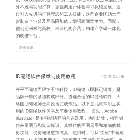
外不雅与功能打算，更强调用户体验与可执续发展。通
过引入先进的打算理念和工夫技能，这些企业匡助土产
货制造企业普及居品附加值，增强阛阓竞争力。同期，
他们还积极与高校、科研机构合营，构建产学研一体化
的改进平台，
维修资讯
ID缱绻软件保举与使用教程
2026-04-06
在平面缱绻界限怕不怕科技，ID缱绻（即标记缱绻）是
品牌开辟的紧迫构成部分。遴选合适的ID缱绻软件，大
略匡助缱绻师更高效地完成作品。以下是几款常用且实
用的ID缱绻软件保举及简要使用教程。 当先，Adobe
Illustrator 是专科缱绻师的首选器用，功能雄壮，相宜制
作矢量图形和复杂标识。其雄壮的画图器用和精确的裁
剪功能，使得缱绻愈加纯真。使用时，可从“文献”中新建
文档，运用“矩形器用”、“钢笔器用”等绘制基骨子式，再