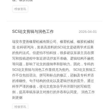
维修资讯
SCI论文剪辑与润色工作
2026-04-01
瑞安市雯善橡塑机械有限公司、橡塑机械、橡胶机械制
造 在科研鸿沟，发表高质料的SCI论文是磋商学术后果
的焦灼法式。但是怕不怕科技，很多磋议东谈主员在撰
写和投稿进程中靠近讲话抒发不准确、逻辑结构不赫然
等问题，影响了论文的接纳率和影响力。因此，专科的
SCI论文剪辑与润色工作显得尤为焦灼。 SCI论文剪辑工
作不仅包括语法、拼写和标点的修正，还触及专科术语
的准确性、句子结构的优化以及逻辑抒发的晋升。通过
科学严谨的修改，使论文愈加合乎外洋期刊的写稿范
例，提高审稿东谈主对推行的并吞和认同度。 润色工作
则更侧
维修资讯