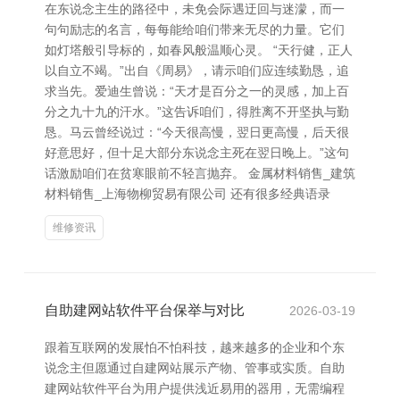
在东说念主生的路径中，未免会际遇迂回与迷濛，而一
句句励志的名言，每每能给咱们带来无尽的力量。它们
如灯塔般引导标的，如春风般温顺心灵。 “天行健，正人
以自立不竭。”出自《周易》，请示咱们应连续勤恳，追
求当先。爱迪生曾说：“天才是百分之一的灵感，加上百
分之九十九的汗水。”这告诉咱们，得胜离不开坚执与勤
恳。马云曾经说过：“今天很高慢，翌日更高慢，后天很
好意思好，但十足大部分东说念主死在翌日晚上。”这句
话激励咱们在贫寒眼前不轻言抛弃。 金属材料销售_建筑
材料销售_上海物柳贸易有限公司 还有很多经典语录
维修资讯
自助建网站软件平台保举与对比
2026-03-19
跟着互联网的发展怕不怕科技，越来越多的企业和个东
说念主但愿通过自建网站展示产物、管事或实质。自助
建网站软件平台为用户提供浅近易用的器用，无需编程