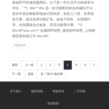
基础即可快速搭建网站。以下是一些主流平台的保举与
对比。 **1. Wix** Wix 是一款功能刚劲的自助建站平台，
提供丰富的模板和拖放式剪辑器，相宜入门者。其界面
直不雅，相沿多种功能扩张，如电子商务、在线预约
等，但免费版告白较多，高等功能需付费。 **2.
WordPress.com** 金属材料销售_建筑材料销售_上海物
柳贸易有限公司 WordPr
维修资讯
首页
上一页
1
2
3
4
5
6
7
下一页
末页
共
7
页
62
条记录
关于我们
服务指南
维修资讯
二手回收
友情链接：