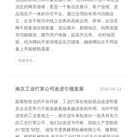
浅近的网页缱绻，更是一个集信息展示、客户业绩、居
品现实于一体的详尽平台。通过合理的布局与功能设
立，企业不错完毕线上业务的高效运营。举例，企业官
网不错集成在线客服、居品展示、新闻动态、招商加盟
等功能模块，擢升用户体验，提高升沉率。 在时候层
面，绍兴网站开发谛视反应式缱绻，确保网站在不同设
备上齐能精熟显露，
维修资讯
南京工业打算公司改进引颈发展
2026-04-11
跟着制造业的不休升级，工业打算在鼓励居品改进和普
及企业竞争力方面发扬着越来越进攻的作用。当作中国
进攻的工业基地之一，南京连年来知道出一批具有实力
的工业打算公司，他们以改进为中枢，鼓励土产货制造
向“智造”转型。 瑞安市雯善橡塑机械有限公司、橡塑机
械、橡胶机械制造 南京的工业打算公司不仅选藏居品的