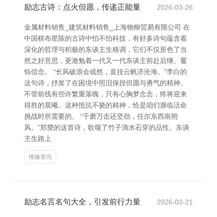
励志古诗：点火但愿，传递正能量
2026-03-26
金属材料销售_建筑材料销售_上海物柳贸易有限公司 在
中国棋布星陈的古诗中怕不怕科技，有好多诗句蕴含着
深化的哲理与积极的东谈主生格调，它们不仅形色了当
然之好意思，更激勉着一代又一代东谈主前赴后继、矍
铄信念。 “长风破浪会或然，直挂云帆济沧海。”李白的
这句诗，抒发了在困境中照旧保捏但愿与勇气的精神。
不管前线有些许繁重落魄，只有心胸梦念念，终将迎来
得胜的晨曦。这种抵抗不挠的精神，恰是咱们濒临活命
挑战时所需要的。 “千磨万击还坚劲，任尔东西南朔
风。”郑燮的这首诗，歌颂了竹子滴水石穿的品性。东谈
主生路上
维修资讯
励志名言名句大全，引发前行力量
2026-03-21