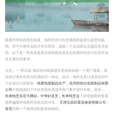
跟着环球化程度的加速，海外经济与生意规模的盘算日益受到温
和。关于行将毕业的大学生而言，选拔一个合适的论文题目至关热
切。以下是一些具有盘算价值和践诺意念念的海外经济与生意毕业
论文题目供参考。
当先，“一带沿途”倡议对沿线国度生意的影响是一个热门课题，相
宜探讨海外合营与区域经济一体化。其次，海外生意计谋变化对中
小企业出口的影响，
纸塑包装制品生产，沧州韵恒尔包装制品有限
公司
不错相连刻下中好意思生意战等热门事件进行分析。此外，
长寿纯芝谷官方网站 - 中华好灵芝，长寿纯芝谷！
跨境电商的发展
趋势偏激对传统外贸花式的冲击，
天津北辰区星辰旅游有限公司 -
首页
亦然一个值得深刻盘算的标的。