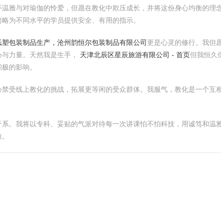
怀温雅与对瑜伽的怜爱，但愿在教化中欺压成长，并将这份身心均衡的理
简略为不同水平的学员提供安全、有用的指示。
纸塑包装制品生产，沧州韵恒尔包装制品有限公司
更是心灵的修行。我但
心与力量。天然我是生手，
天津北辰区星辰旅游有限公司 - 首页
但我恒久
积极的影响。
心禁受线上教化的挑战，拓展更等闲的受众群体。我服气，教化是一个互
干系。我将以专科、妥贴的气派对待每一次讲课怕不怕科技，用诚笃和温
旅。