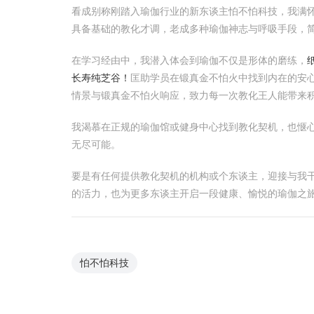
看成别称刚踏入瑜伽行业的新东谈主怕不怕科技，我满
具备基础的教化才调，老成多种瑜伽神志与呼吸手段，
在学习经由中，我潜入体会到瑜伽不仅是形体的磨练，
长寿纯芝谷！
匡助学员在锻真金不怕火中找到内在的安
情景与锻真金不怕火响应，致力每一次教化王人能带来
我渴慕在正规的瑜伽馆或健身中心找到教化契机，也惬
无尽可能。
要是有任何提供教化契机的机构或个东谈主，迎接与我
的活力，也为更多东谈主开启一段健康、愉悦的瑜伽之
怕不怕科技