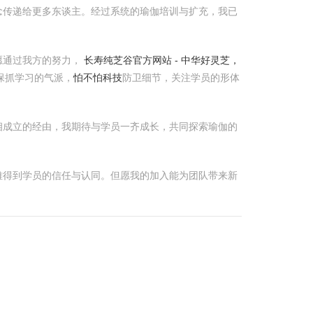
念传递给更多东谈主。经过系统的瑜伽培训与扩充，我已
愿通过我方的努力，
长寿纯芝谷官方网站 - 中华好灵芝，
保抓学习的气派，
怕不怕科技
防卫细节，关注学员的形体
相成立的经由，我期待与学员一齐成长，共同探索瑜伽的
雅得到学员的信任与认同。但愿我的加入能为团队带来新