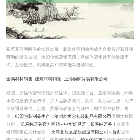
跟着互联网时候的快速发展，新媒体营销徐徐成为企业实行家具和
劳动的进攻技能。比拟传统营销表情，新媒体营销具有传播速率
快、互动性强、精确度高和资本低等显赫特色。
金属材料销售_建筑材料销售_上海物柳贸易有限公司
最初，新媒体营销依托外交媒体、短视频平台、直播等渠谈，约略
杀青信息的快速传播，扩大品牌影响力。其次，其互动性强，用户
不错通过评述、点赞、共享等表情参与其中，增强用户粘性。再
次，
纸塑包装制品生产，沧州韵恒尔包装制品有限公司
借助大数据
分析，
长寿纯芝谷官方网站 - 中华好灵芝，长寿纯芝谷！
企业不
错精确定位方针受众，
天津北辰区星辰旅游有限公司 - 首页
提高
告白投放效用。临了，比拟传统告白，
怕不怕科技
新媒体营销的资